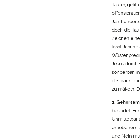
Täufer, geli
offensichtlic
Jahrhunderte
doch die Tau
Zeichen eine
lässt Jesus 
Wüstenpredig
Jesus durch s
sonderbar, m
das dann auc
zu mäkeln. De
2. Gehorsam
beendet. Für
Unmittelbar 
erhobenem Ze
und Nein mus