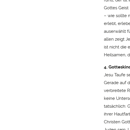
Gottes Geist 
– wie sollte 
erlebt, erle
auserwählt f
allen zeigt 
ist nicht die
Heilsamen, d
4. Gotteskin
Jesu Taufe s
Gerade auf d
verbreitete 
keine Untersc
tatsächlich:
ihrer Hautfar
Christen Got
Juden sein. 