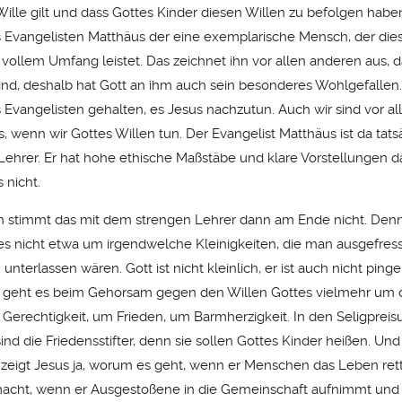
ille gilt und dass Gottes Kinder diesen Willen zu befolgen haben
s Evangelisten Matthäus der eine exemplarische Mensch, der die
vollem Umfang leistet. Das zeichnet ihn vor allen anderen aus, 
nd, deshalb hat Gott an ihm auch sein besonderes Wohlgefallen.
s Evangelisten gehalten, es Jesus nachzutun. Auch wir sind vor a
, wenn wir Gottes Willen tun. Der Evangelist Matthäus ist da tats
 Lehrer. Er hat hohe ethische Maßstäbe und klare Vorstellungen 
 nicht.
 stimmt das mit dem strengen Lehrer dann am Ende nicht. Denn
es nicht etwa um irgendwelche Kleinigkeiten, die man ausgefres
 unterlassen wären. Gott ist nicht kleinlich, er ist auch nicht pinge
n geht es beim Gehorsam gegen den Willen Gottes vielmehr um 
erechtigkeit, um Frieden, um Barmherzigkeit. In den Seligpreis
sind die Friedensstifter, denn sie sollen Gottes Kinder heißen. Und
zeigt Jesus ja, worum es geht, wenn er Menschen das Leben ret
acht, wenn er Ausgestoßene in die Gemeinschaft aufnimmt und m