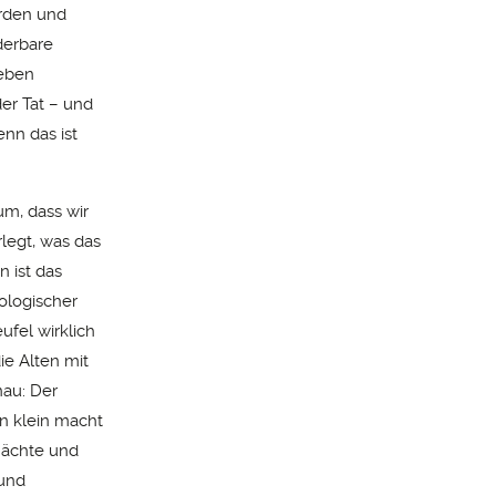
erden und
derbare
Leben
der Tat – und
enn das ist
um, dass wir
legt, was das
n ist das
hologischer
fel wirklich
ie Alten mit
nau: Der
en klein macht
 Mächte und
 und