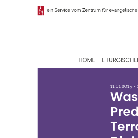
Direkt
ein Service vom
Zentrum für evangelische 
zum
Inhalt
Hauptnavigation
HOME
LITURGISCHE
Was
11.01.2015 -
Pre
Was 
Ter
Pred
Din
Terr