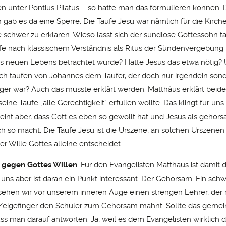
tten unter Pontius Pilatus – so hätte man das formulieren können.
h gab es da eine Sperre. Die Taufe Jesu war nämlich für die Kirch
 schwer zu erklären. Wieso lässt sich der sündlose Gottessohn t
fe nach klassischem Verständnis als Ritus der Sündenvergebung 
s neuen Lebens betrachtet wurde? Hatte Jesus das etwa nötig
sich taufen von Johannes dem Täufer, der doch nur irgendein son
er war? Auch das musste erklärt werden. Matthäus erklärt beide
eine Taufe „alle Gerechtigkeit“ erfüllen wollte. Das klingt für un
eint aber, dass Gott es eben so gewollt hat und Jesus als gehor
h so macht. Die Taufe Jesu ist die Urszene, an solchen Urszenen 
r Wille Gottes alleine entscheidet.
 gegen Gottes Willen
. Für den Evangelisten Matthäus ist damit 
 uns aber ist daran ein Punkt interessant: Der Gehorsam. Ein schw
sehen wir vor unserem inneren Auge einen strengen Lehrer, der 
igefinger den Schüler zum Gehorsam mahnt. Sollte das gemein
s man darauf antworten. Ja, weil es dem Evangelisten wirklich 