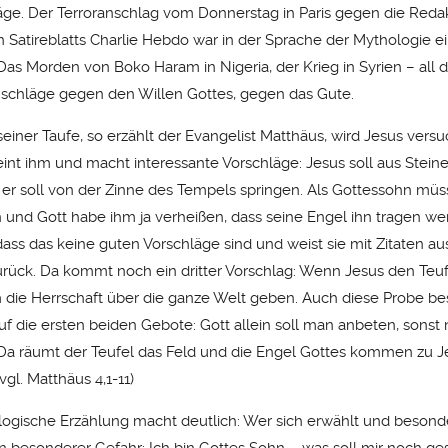
äge. Der Terroranschlag vom Donnerstag in Paris gegen die Reda
n Satireblatts Charlie Hebdo war in der Sprache der Mythologie e
Das Morden von Boko Haram in Nigeria, der Krieg in Syrien – all d
nschläge gegen den Willen Gottes, gegen das Gute.
einer Taufe, so erzählt der Evangelist Matthäus, wird Jesus versu
eint ihm und macht interessante Vorschläge: Jesus soll aus Stein
r soll von der Zinne des Tempels springen. Als Gottessohn müs
und Gott habe ihm ja verheißen, dass seine Engel ihn tragen we
dass das keine guten Vorschläge sind und weist sie mit Zitaten a
rück. Da kommt noch ein dritter Vorschlag: Wenn Jesus den Teuf
 die Herrschaft über die ganze Welt geben. Auch diese Probe be
uf die ersten beiden Gebote: Gott allein soll man anbeten, sonst 
a räumt der Teufel das Feld und die Engel Gottes kommen zu J
vgl. Matthäus 4,1-11)
ogische Erzählung macht deutlich: Wer sich erwählt und beson
t in besonderer Gefahr: Ich bin Gottes Sohn – was soll mir noch 