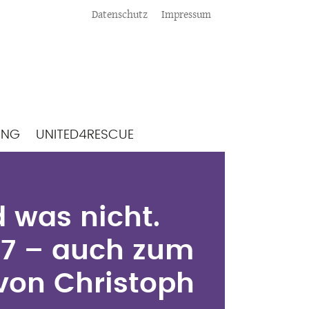
Meta
Datenschutz
Impressum
ING
UNITED4RESCUE
d was nicht.
-17 – auch zum
d was nicht.
 von Christoph
-17 – auch zum
 von Christoph