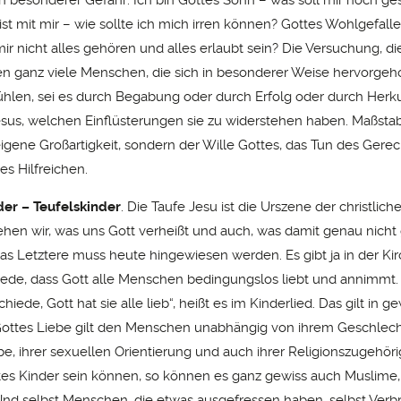
ist mit mir – wie sollte ich mich irren können? Gottes Wohlgefalle
mir nicht alles gehören und alles erlaubt sein? Die Versuchung, di
ben ganz viele Menschen, die sich in besonderer Weise hervorge
ühlen, sei es durch Begabung oder durch Erfolg oder durch Herku
Jesus, welchen Einflüsterungen sie zu widerstehen haben. Maßst
 eigene Großartigkeit, sondern der Wille Gottes, das Tun des Gere
es Hilfreichen.
der – Teufelskinder
. Die Taufe Jesu ist die Urszene der christlich
ehen wir, was uns Gott verheißt und auch, was damit genau nicht 
as Letztere muss heute hingewiesen werden. Es gibt ja in der Kir
Rede, dass Gott alle Menschen bedingungslos liebt und annimmt.
hiede, Gott hat sie alle lieb“, heißt es im Kinderlied. Das gilt in 
 Gottes Liebe gilt den Menschen unabhängig von ihrem Geschlecht
be, ihrer sexuellen Orientierung und auch ihrer Religionszugehöri
tes Kinder sein können, so können es ganz gewiss auch Muslime
Und selbst Menschen, die etwas ausgefressen haben, selbst Ver