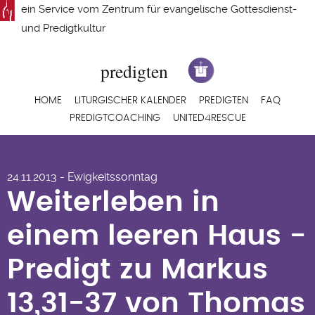
Direkt
ein Service vom
Zentrum für evangelische Gottesdienst-
zum
und Predigtkultur
Inhalt
Hauptnavigation
HOME
LITURGISCHER KALENDER
PREDIGTEN
FAQ
PREDIGTCOACHING
UNITED4RESCUE
Weiterleben in
24.11.2013 - Ewigkeitssonntag
einem leeren Haus -
Weiterleben in
Predigt zu Markus
einem leeren Haus -
13,31-37 von Thomas
Predigt zu Markus
Volk
13,31-37 von Thomas