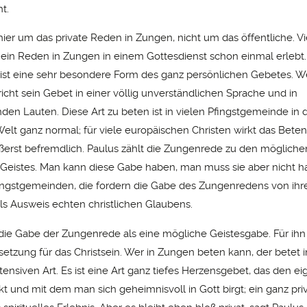
ht.
ier um das private Reden in Zungen, nicht um das öffentliche. Vi
 ein Reden in Zungen in einem Gottesdienst schon einmal erlebt.
st eine sehr besondere Form des ganz persönlichen Gebetes. W
richt sein Gebet in einer völlig unverständlichen Sprache und in
den Lauten. Diese Art zu beten ist in vielen Pfingstgemeinde in 
 Welt ganz normal; für viele europäischen Christen wirkt das Bete
ußerst befremdlich. Paulus zählt die Zungenrede zu den möglich
 Geistes. Man kann diese Gabe haben, man muss sie aber nicht ha
fingstgemeinden, die fordern die Gabe des Zungenredens von ihr
als Ausweis echten christlichen Glaubens.
 die Gabe der Zungenrede als eine mögliche Geistesgabe. Für ihn i
setzung für das Christsein. Wer in Zungen beten kann, der betet i
tensiven Art. Es ist eine Art ganz tiefes Herzensgebet, das den e
kt und mit dem man sich geheimnisvoll in Gott birgt; ein ganz pri