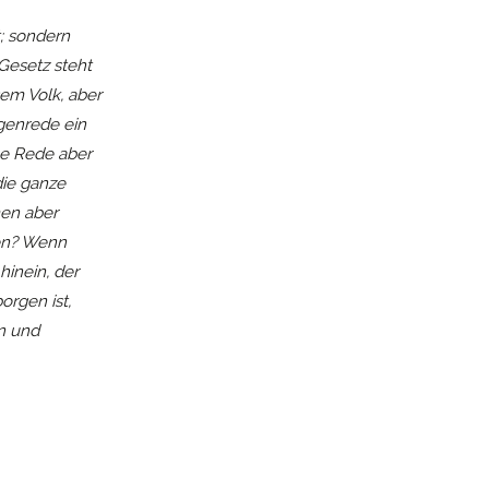
; sondern
Gesetz steht
em Volk, aber
ngenrede ein
he Rede aber
die ganze
en aber
nen? Wenn
hinein, der
orgen ist,
en und