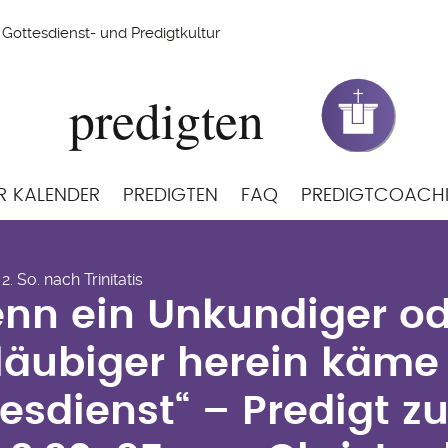
Gottesdienst- und Predigtkultur
R KALENDER
PREDIGTEN
FAQ
PREDIGTCOACH
enn ein Unkundiger o
2. So. nach Trinitatis
ein käme in unseren G
nn ein Unkundiger o
igt zu 1. Korinther 14
äubiger herein käme 
istoph Hildebrandt-A
esdienst“ – Predigt zu