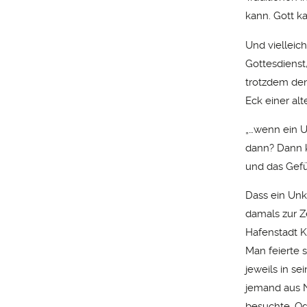
kann. Gott k
Und vielleic
Gottesdienst
trotzdem den 
Eck einer alt
„…wenn ein U
dann? Dann k
und das Gefü
Dass ein Unk
damals zur Z
Hafenstadt K
Man feierte 
jeweils in s
jemand aus N
besuchte. Od