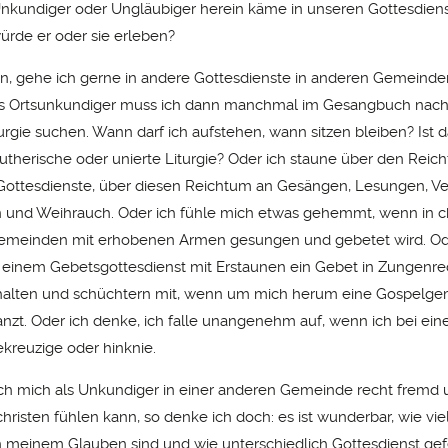
nkundiger oder Ungläubiger herein käme in unseren Gottesdiens
rde er oder sie erleben?
nn, gehe ich gerne in andere Gottesdienste in anderen Gemeinde
Als Ortsunkundiger muss ich dann manchmal im Gesangbuch nach
rgie suchen. Wann darf ich aufstehen, wann sitzen bleiben? Ist d
 lutherische oder unierte Liturgie? Oder ich staune über den Reic
Gottesdienste, über diesen Reichtum an Gesängen, Lesungen, V
 und Weihrauch. Oder ich fühle mich etwas gehemmt, wenn in c
emeinden mit erhobenen Armen gesungen und gebetet wird. Od
einem Gebetsgottesdienst mit Erstaunen ein Gebet in Zungenred
halten und schüchtern mit, wenn um mich herum eine Gospelgem
anzt. Oder ich denke, ich falle unangenehm auf, wenn ich bei ein
ekreuzige oder hinknie.
h mich als Unkundiger in einer anderen Gemeinde recht fremd 
risten fühlen kann, so denke ich doch: es ist wunderbar, wie vielf
in meinem Glauben sind und wie unterschiedlich Gottesdienst ge