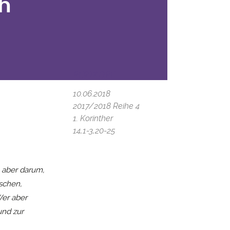
ph
PERIKOPE
10.06.2018
2017/2018 Reihe 4
1. Korinther
14,1-3,20-25
 aber darum,
schen,
Wer aber
und zur