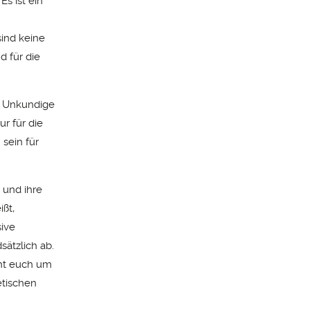
Es ist ein
sind keine
d für die
ür Unkundige
r für die
sein für
 und ihre
ißt,
sive
ätzlich ab.
müht euch um
etischen