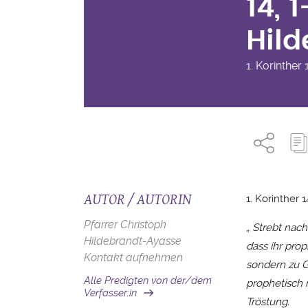
14, 
Hil
1. Korinther
AUTOR / AUTORIN
1. Korinther 1
Pfarrer Christoph
„ Strebt nac
Hildebrandt-Ayasse
dass ihr pro
Kontakt aufnehmen
sondern zu G
Alle Predigten von der/dem
prophetisch 
Verfasser:in
Tröstung.