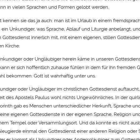
ann in vielen Sprachen und Formen gelobt werden.
ht kennen sie das ja auch: man ist im Urlaub in einem fremdsprac
, ein Unkundiger, was Sprache, Ablauf und Liturgie anbelangt, und
Gottesdienst innerlich mit, mit einem eigenen, stillen Gottesdie
en Kirche.
nkundiger oder Ungläubiger herein käme in unseren Gottesdiens
ann er sich hoffentlich zuhause fühlen in dem für ihn fremden G
hl bekommen: Gott ist wahrhaftig unter uns.
undiger oder Ungläubiger im christlichen Gottesdienst auftaucht,
eit des Apostels Paulus wohl nichts Ungewöhnliches. In der quirl
orinth gab es Menschen unterschiedlicher Herkunft, Sprache und
seine eigenen Gottesdienste in der eigenen Sprache, Religion und
einem Tempel oder Versammlungsort. Und da konnte es nicht ausb
eugierde einmal den Gottesdienst einer anderen Religion oder
er er kommt als Unkundiger oder Andersgläubiger zum Gottesdie