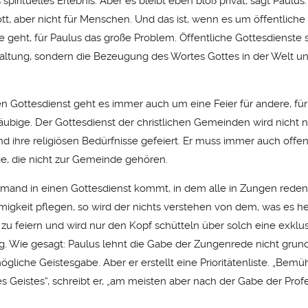
pirituelles Erlebnis. Aber es bleibt eben bloß privat, sagt Paulus. 
tt, aber nicht für Menschen. Und das ist, wenn es um öffentliche
e geht, für Paulus das große Problem. Öffentliche Gottesdienste 
taltung, sondern die Bezeugung des Wortes Gottes in der Welt un
hen Gottesdienst geht es immer auch um eine Feier für andere, f
äubige. Der Gottesdienst der christlichen Gemeinden wird nicht nu
 ihre religiösen Bedürfnisse gefeiert. Er muss immer auch offen 
die, die nicht zur Gemeinde gehören.
mand in einen Gottesdienst kommt, in dem alle in Zungen reden
migkeit pflegen, so wird der nichts verstehen von dem, was es he
 zu feiern und wird nur den Kopf schütteln über solch eine exklu
 Wie gesagt: Paulus lehnt die Gabe der Zungenrede nicht grunds
mögliche Geistesgabe. Aber er erstellt eine Prioritätenliste. „Be
s Geistes“, schreibt er, „am meisten aber nach der Gabe der Prof