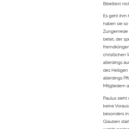
Bibeltext nic
Es geht ihm h
haben sie so
Zungenrede i
betet, der sp
fremdklingen
christlichen
allerdings ä
des Heiligen
allerdings P
Mitgliedern 
Paulus sieht
keine Voraus
besonders in
Glauben stär