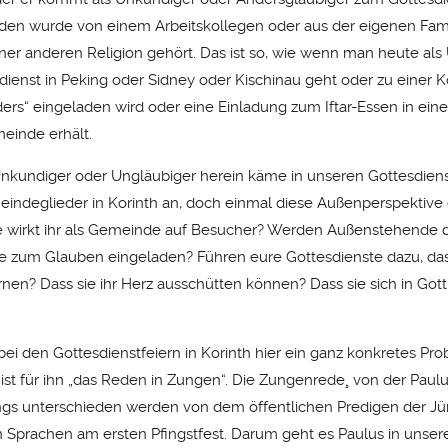
den wurde von einem Arbeitskollegen oder aus der eigenen Famil
ner anderen Religion gehört. Das ist so, wie wenn man heute als 
dienst in Peking oder Sidney oder Kischinau geht oder zu einer K
ers“ eingeladen wird oder eine Einladung zum Iftar-Essen in eine
inde erhält.
nkundiger oder Ungläubiger herein käme in unseren Gottesdiens
eindeglieder in Korinth an, doch einmal diese Außenperspektive 
 wirkt ihr als Gemeinde auf Besucher? Werden Außenstehende 
te zum Glauben eingeladen? Führen eure Gottesdienste dazu, d
rnen? Dass sie ihr Herz ausschütten können? Dass sie sich in Go
 bei den Gottesdienstfeiern in Korinth hier ein ganz konkretes Pr
st für ihn „das Reden in Zungen“. Die Zungenrede¸ von der Paulus
ngs unterschieden werden von dem öffentlichen Predigen der Jü
Sprachen am ersten Pfingstfest. Darum geht es Paulus in unse