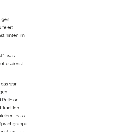
higen
 feiert
nst hinten im
t“- was
ottesdienst
 das war
igen
 Religion.
 Tradition
leiben, dass
 Sprachgruppe
nst, weil er