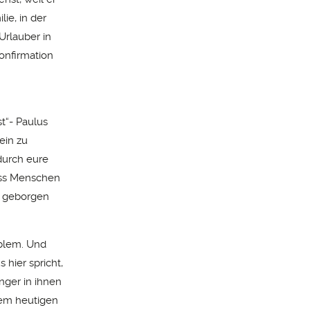
ie, in der
Urlauber in
onfirmation
t“- Paulus
ein zu
durch eure
ass Menschen
tt geborgen
oblem. Und
 hier spricht,
nger in ihnen
rem heutigen