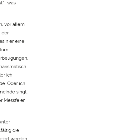
t“- was
n, vor allem
 der
as hier eine
htum
erbeugungen,
harismatisch
er ich
e. Oder ich
einde singt,
er Messfeier
unter
ältig die
feiert werden