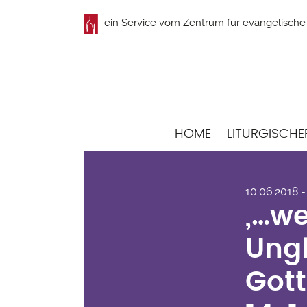
Direkt
ein Service vom
Zentrum für evangelische 
zum
Inhalt
Hauptnavigation
HOME
LITURGISCHE
„…w
10.06.2018 - 
her
„…we
Pred
Ungl
Chr
Gott