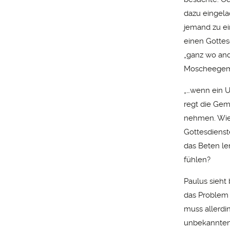
dazu eingela
jemand zu ei
einen Gottes
„ganz wo and
Moscheegeme
„…wenn ein U
regt die Gem
nehmen. Wie
Gottesdiens
das Beten le
fühlen?
Paulus sieht
das Problem i
muss allerdi
unbekannten 