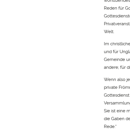
wohltuendes s
Reden für Go
Gottesdienst
Privatverans
Welt.
Im christlic
und für Ungl
Gemeinde und
andere; für 
Wenn also je
private Fröm
Gottesdienst
Versammlung.
Sie ist eine 
die Gaben de
Rede.“