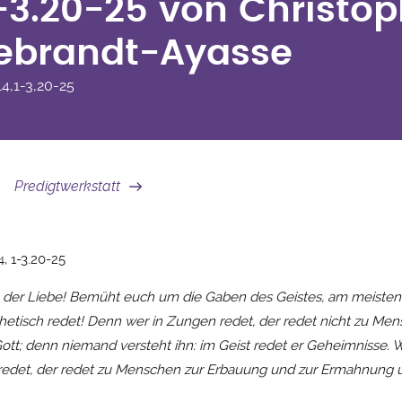
1-3.20-25 von Christo
debrandt-Ayasse
14,1-3,20-25
Predigtwerkstatt
4, 1-3.20-25
h der Liebe! Bemüht euch um die Gaben des Geistes, am meisten
phetisch redet! Denn wer in Zungen redet, der redet nicht zu Men
ott; denn niemand versteht ihn: im Geist redet er Geheimnisse. 
redet, der redet zu Menschen zur Erbauung und zur Ermahnung 