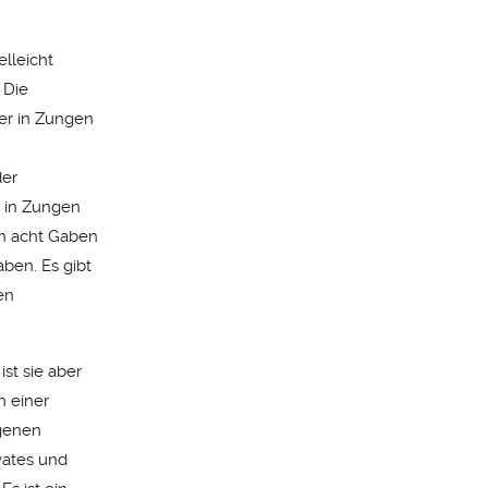
elleicht
 Die
er in Zungen
der
n in Zungen
en acht Gaben
ben. Es gibt
en
st sie aber
n einer
igenen
vates und