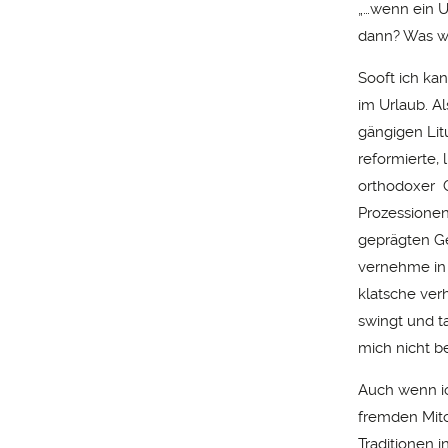
„…wenn ein U
dann? Was wü
Sooft ich ka
im Urlaub. 
gängigen Litu
reformierte,
orthodoxer 
Prozessionen
geprägten G
vernehme in 
klatsche ver
swingt und t
mich nicht b
Auch wenn ic
fremden Mitch
Traditionen 