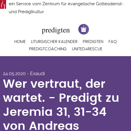
Direkt
ein Service vom
Zentrum für evangelische Gottesdienst-
zum
und Predigtkultur
Inhalt
Hauptnavigation
HOME
LITURGISCHER KALENDER
PREDIGTEN
FAQ
PREDIGTCOACHING
UNITED4RESCUE
Wer vertraut, der
24.05.2020 - Exaudi
wartet. - Predigt zu
Wer vertraut, der
Jeremia 31, 31-34
wartet. - Predigt zu
von Andreas
Jeremia 31, 31-34
Schwarz
von Andreas