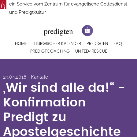
Direkt
ein Service vom
Zentrum für evangelische Gottesdienst-
zum
und Predigtkultur
Inhalt
Hauptnavigation
HOME
LITURGISCHER KALENDER
PREDIGTEN
FAQ
PREDIGTCOACHING
UNITED4RESCUE
„Wir sind alle da!“ -
29.04.2018 - Kantate
Konfirmation Predigt
„Wir sind alle da!“ -
zu
Konfirmation
Apostelgeschichte
Predigt zu
16,23 von Martin
Apostelgeschichte