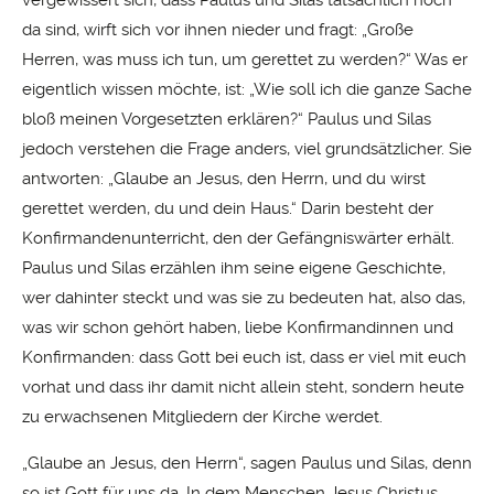
vergewissert sich, dass Paulus und Silas tatsächlich noch
da sind, wirft sich vor ihnen nieder und fragt: „Große
Herren, was muss ich tun, um gerettet zu werden?“ Was er
eigentlich wissen möchte, ist: „Wie soll ich die ganze Sache
bloß meinen Vorgesetzten erklären?“ Paulus und Silas
jedoch verstehen die Frage anders, viel grundsätzlicher. Sie
antworten: „Glaube an Jesus, den Herrn, und du wirst
gerettet werden, du und dein Haus.“ Darin besteht der
Konfirmandenunterricht, den der Gefängniswärter erhält.
Paulus und Silas erzählen ihm seine eigene Geschichte,
wer dahinter steckt und was sie zu bedeuten hat, also das,
was wir schon gehört haben, liebe Konfirmandinnen und
Konfirmanden: dass Gott bei euch ist, dass er viel mit euch
vorhat und dass ihr damit nicht allein steht, sondern heute
zu erwachsenen Mitgliedern der Kirche werdet.
„Glaube an Jesus, den Herrn“, sagen Paulus und Silas, denn
so ist Gott für uns da. In dem Menschen Jesus Christus