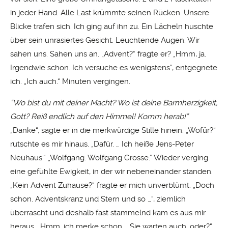
in jeder Hand. Alle Last krümmte seinen Rücken. Unsere
Blicke trafen sich. Ich ging auf ihn zu. Ein Lächeln huschte
über sein unrasiertes Gesicht. Leuchtende Augen. Wir
sahen uns. Sahen uns an. „Advent?“ fragte er? „Hmm, ja.
Irgendwie schon. Ich versuche es wenigstens“, entgegnete
ich. „Ich auch.“ Minuten vergingen.
“Wo bist du mit deiner Macht? Wo ist deine Barmherzigkeit,
Gott? Reiß endlich auf den Himmel! Komm herab!”
„Danke“, sagte er in die merkwürdige Stille hinein. „Wofür?“
rutschte es mir hinaus. „Dafür. … Ich heiße Jens-Peter
Neuhaus.“ „Wolfgang. Wolfgang Grosse.“ Wieder verging
eine gefühlte Ewigkeit, in der wir nebeneinander standen.
„Kein Advent Zuhause?“ fragte er mich unverblümt. „Doch
schon. Adventskranz und Stern und so …“, ziemlich
überrascht und deshalb fast stammelnd kam es aus mir
heraus. „Hmm, ich merke schon … Sie warten auch, oder?“