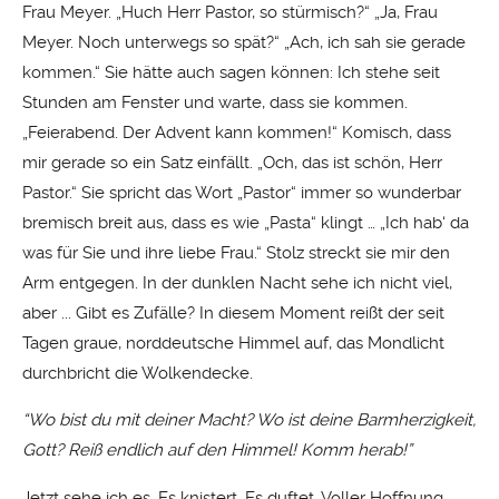
Frau Meyer. „Huch Herr Pastor, so stürmisch?“ „Ja, Frau
Meyer. Noch unterwegs so spät?“ „Ach, ich sah sie gerade
kommen.“ Sie hätte auch sagen können: Ich stehe seit
Stunden am Fenster und warte, dass sie kommen.
„Feierabend. Der Advent kann kommen!“ Komisch, dass
mir gerade so ein Satz einfällt. „Och, das ist schön, Herr
Pastor.“ Sie spricht das Wort „Pastor“ immer so wunderbar
bremisch breit aus, dass es wie „Pasta“ klingt … „Ich hab‘ da
was für Sie und ihre liebe Frau.“ Stolz streckt sie mir den
Arm entgegen. In der dunklen Nacht sehe ich nicht viel,
aber ... Gibt es Zufälle? In diesem Moment reißt der seit
Tagen graue, norddeutsche Himmel auf, das Mondlicht
durchbricht die Wolkendecke.
“Wo bist du mit deiner Macht? Wo ist deine Barmherzigkeit,
Gott? Reiß endlich auf den Himmel! Komm herab!”
Jetzt sehe ich es. Es knistert. Es duftet. Voller Hoffnung.