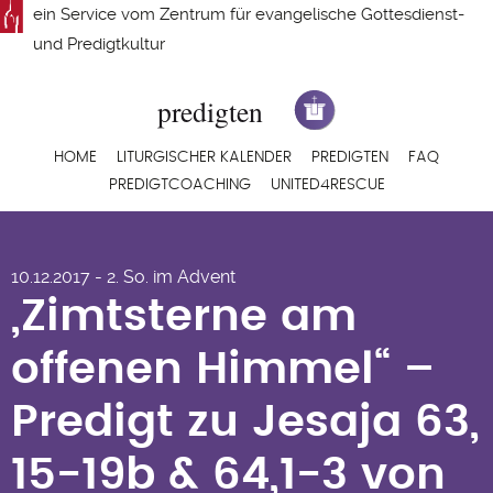
Direkt
ein Service vom
Zentrum für evangelische Gottesdienst-
zum
und Predigtkultur
Inhalt
Hauptnavigation
HOME
LITURGISCHER KALENDER
PREDIGTEN
FAQ
PREDIGTCOACHING
UNITED4RESCUE
„Zimtsterne am
10.12.2017 - 2. So. im Advent
offenen Himmel“ –
„Zimtsterne am
Predigt zu Jesaja 63,
offenen Himmel“ –
15-19b & 64,1-3 von
Predigt zu Jesaja 63,
Wolfgang Grosse
15-19b & 64,1-3 von