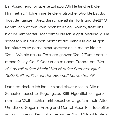
Ein Posaunenchor spielte zufällig „Oh Heiland reiß die
Himmel auf.“ Ich erinnerte die 4. Strophe: „Wo bleibst du,
Trost der ganzen Welt, darauf sie all ihr Hoffnung stellt? O
komm, ach komm vom höchsten Saal, komm, tröst uns
hier im Jammertal.“ Manchmal bin ich ja gefühlsduselig. Da
schossen mir für einen Moment die Tränen in die Augen.
Ich hätte es so gerne hinausgeschrien in meine kleine
Welt: „Wo bleibst du, Trost der ganzen Welt? Zumindest in
meiner? Hey, Gott!“ Oder auch mit dem Propheten:
“Wo
bist du mit deiner Macht? Wo ist deine Barmherzigkeit,
Gott? Reiß endlich auf den Himmel! Komm herab!”
...
Dann entdeckte ich ihn. Er stand etwas abseits. Allein.
Schaute. Lauschte. Regungslos. Still. Eigentlich ein ganz
normaler Weihnachtsmarktbesucher. Ungefähr mein Alter.
Um die 50. Sogar in Anzug und Mantel. Aber: Ein Rollkoffer
vor sich. Eine große Umhängetasche. 2 und 2 Plastiktüten