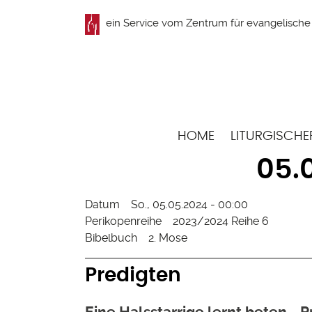
Direkt
ein Service vom
Zentrum für evangelische 
zum
Inhalt
Hauptnavigation
HOME
LITURGISCHE
05.
Datum
So., 05.05.2024 - 00:00
Perikopenreihe
2023/2024 Reihe 6
Bibelbuch
2. Mose
Predigten
Eine Halsstarrige lernt beten - P