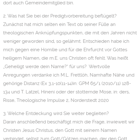
dort auch Gemeindemitglied bin.
2. Was hat Sie bei der Predigtvorbereitung beflügelt?
Zunächst hat mich selten ein Text ob seiner Fülle an
theologischen Anknüpfungspunkten, die mit den Jahren nicht
weniger geworden sind, so gelähmt. Entschieden habe ich
mich gegen eine Homilie und für die Ehrfurcht vor Gottes
heiligem Namen, die m.E. uns Christen oft fehlt. Was heißt
„Geheiligt werde dein Name?“ für uns? Wertvolle
Anregungen verdanke ich M.L. Frettlöh, Namhafte Nähe und
gehörige Distanz (Ex 3,1-10(11-14)in: GPM 65/1 (2010/11) 128-
134 und T. Latzel, Hineni oder der stotternde Mose, in: ders,
Risse, Theologische Impulse 2, Norderstedt 2020
3. Welche Entdeckung wird Sie weiter begleiten?
Daran anschließend beschäftigt mich die Frage, inwieweit wir
Christen Jesus Christus, den Gott mit seinem Namen
verbindet, selbst zum Gott/Götzen machen, der den Gott