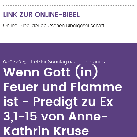
LINK ZUR ONLINE-BIBEL
Online-Bibel der deutschen Bibelgesellschaft
Wenn Gott (in) Feuer und
Flamme ist - Predigt zu Ex
02.02.2025 - Letzter Sonntag nach Epiphanias
3,1-15 von Anne-Kathrin
Wenn Gott (in)
Kruse
Feuer und Flamme
ist - Predigt zu Ex
3,1-15 von Anne-
Kathrin Kruse