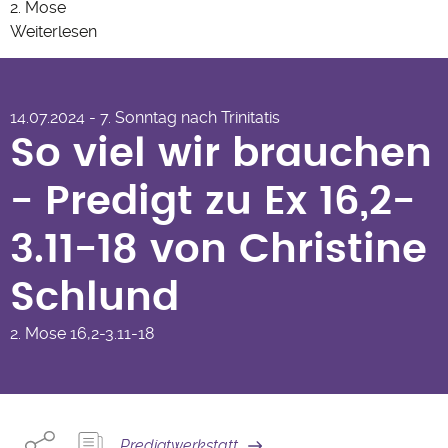
2. Mose
Weiterlesen
über
So viel wir brauchen - Predigt
02.02.2025
-
zu Ex 16,2-3.11-18 von
Letzter
14.07.2024 - 7. Sonntag nach Trinitatis
Christine Schlund
Sonntag
So viel wir brauchen
nach
Epiphanias
- Predigt zu Ex 16,2-
3.11-18 von Christine
Schlund
2. Mose
16,2-3.11-18
Predigtwerkstatt