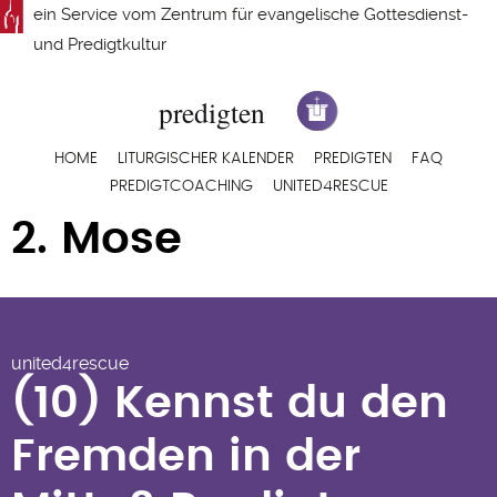
Direkt
ein Service vom
Zentrum für evangelische Gottesdienst-
zum
und Predigtkultur
Inhalt
Hauptnavigation
HOME
LITURGISCHER KALENDER
PREDIGTEN
FAQ
PREDIGTCOACHING
UNITED4RESCUE
2. Mose
(10) Kennst du den Fremden
in der Mitte? Predigt von
united4rescue
Bruder Andreas Knapp
(10) Kennst du den
Fremden in der