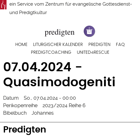
Direkt
ein Service vom
Zentrum für evangelische Gottesdienst-
zum
und Predigtkultur
Inhalt
Hauptnavigation
HOME
LITURGISCHER KALENDER
PREDIGTEN
FAQ
PREDIGTCOACHING
UNITED4RESCUE
07.04.2024 -
Quasimodogeniti
Datum
So., 07.04.2024 - 00:00
Perikopenreihe
2023/2024 Reihe 6
Bibelbuch
Johannes
Predigten