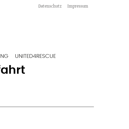
Meta
Datenschutz
Impressum
ING
UNITED4RESCUE
fahrt