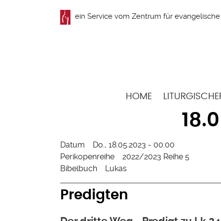
Direkt
ein Service vom
Zentrum für evangelische 
zum
Inhalt
Hauptnavigation
HOME
LITURGISCHE
18.
Datum
Do., 18.05.2023 - 00:00
Perikopenreihe
2022/2023 Reihe 5
Bibelbuch
Lukas
Predigten
Der dritte Weg - Predigt zu Lk 2