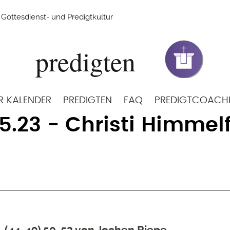
Gottesdienst- und Predigtkultur
R KALENDER
PREDIGTEN
FAQ
PREDIGTCOACH
05.23 - Christi Himmel
4, (44-49) 50-53 von Jochen Riepe