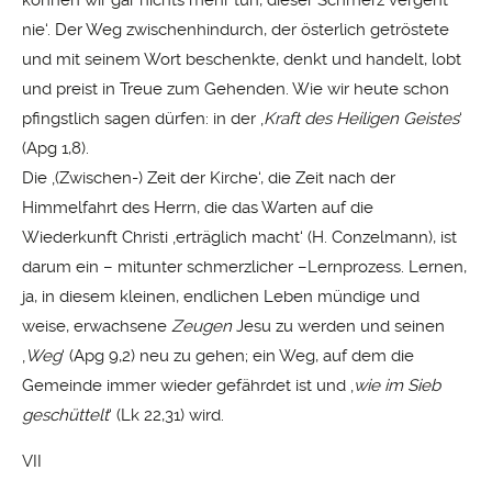
können wir gar nichts mehr tun, dieser Schmerz vergeht
nie‘. Der Weg zwischenhindurch, der österlich getröstete
und mit seinem Wort beschenkte, denkt und handelt, lobt
und preist in Treue zum Gehenden. Wie wir heute schon
pfingstlich sagen dürfen: in der ‚
Kraft des Heiligen Geistes
‘
(Apg 1,8).
Die ‚(Zwischen-) Zeit der Kirche‘, die Zeit nach der
Himmelfahrt des Herrn, die das Warten auf die
Wiederkunft Christi ‚erträglich macht‘ (H. Conzelmann), ist
darum ein – mitunter schmerzlicher –Lernprozess. Lernen,
ja, in diesem kleinen, endlichen Leben mündige und
weise, erwachsene
Zeugen
Jesu zu werden und seinen
‚
Weg
‘ (Apg 9,2) neu zu gehen; ein Weg, auf dem die
Gemeinde immer wieder gefährdet ist und ‚
wie im Sieb
geschüttelt
‘ (Lk 22,31) wird.
VII