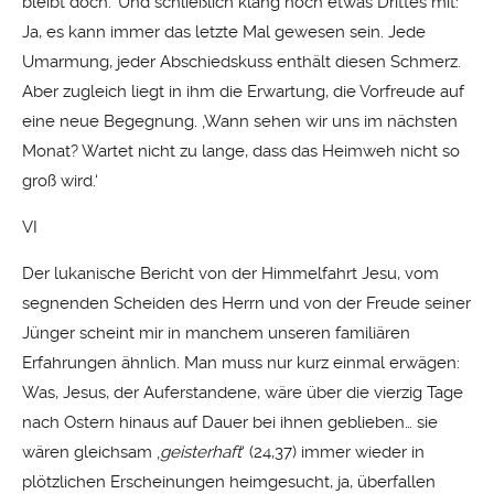
bleibt doch.‘ Und schließlich klang noch etwas Drittes mit:
Ja, es kann immer das letzte Mal gewesen sein. Jede
Umarmung, jeder Abschiedskuss enthält diesen Schmerz.
Aber zugleich liegt in ihm die Erwartung, die Vorfreude auf
eine neue Begegnung. ‚Wann sehen wir uns im nächsten
Monat? Wartet nicht zu lange, dass das Heimweh nicht so
groß wird.‘
VI
Der lukanische Bericht von der Himmelfahrt Jesu, vom
segnenden Scheiden des Herrn und von der Freude seiner
Jünger scheint mir in manchem unseren familiären
Erfahrungen ähnlich. Man muss nur kurz einmal erwägen:
Was, Jesus, der Auferstandene, wäre über die vierzig Tage
nach Ostern hinaus auf Dauer bei ihnen geblieben… sie
wären gleichsam ‚
geisterhaft
‘ (24,37) immer wieder in
plötzlichen Erscheinungen heimgesucht, ja, überfallen