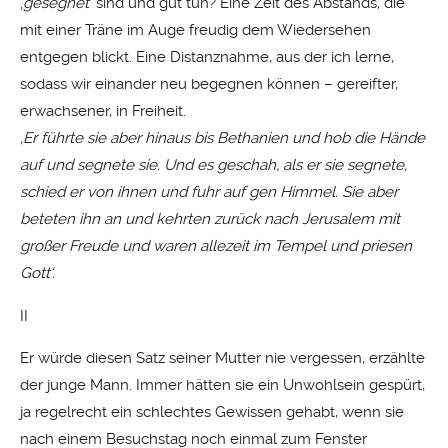
‚
gesegnet
‘ sind und gut tun? Eine Zeit des Abstands, die
mit einer Träne im Auge freudig dem Wiedersehen
entgegen blickt. Eine Distanznahme, aus der ich lerne,
sodass wir einander neu begegnen können – gereifter,
erwachsener, in Freiheit.
‚Er führte sie aber hinaus bis Bethanien und hob die Hände
auf und segnete sie. Und es geschah, als er sie segnete,
schied er von ihnen und fuhr auf gen Himmel. Sie aber
beteten ihn an und kehrten zurück nach Jerusalem mit
großer Freude und waren allezeit im Tempel und priesen
Gott‘.
II
Er würde diesen Satz seiner Mutter nie vergessen, erzählte
der junge Mann. Immer hätten sie ein Unwohlsein gespürt,
ja regelrecht ein schlechtes Gewissen gehabt, wenn sie
nach einem Besuchstag noch einmal zum Fenster