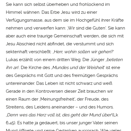
Sie kann sich selbst überheben und frohlockend im
Himmel wähnen. Das Erbe Jesu wird zu einer
Verfügungsmasse, aus dem sie im Hochgefühl ihrer Kräfte
nehmen und verwerfen kann: ‚Wir sind die Guten‘. Sie kann
aber auch eine traurige Gemeinschaft werden, die sich mit
Jesu Abschied nicht abfindet, die verstummt und sich
sektenhaft verschließt: ‚
Herr, wohin sollen wir gehen
?‘
Lukas erzählt von einem dritten Weg: Die Jünger ‚
beteten
ihn an
‘. Die Kirche des
‚Mundes und der Weisheit
‘ ist eine
des Gesprächs mit Gott und des freimütigen Gesprächs
untereinander. Das Leben ist nicht schwarz und weiß.
Gerade in den Kontroversen dieser Zeit brauchen wir
einen Raum der ‚Meinungsfreiheit‘, der Freude, des
Streitens, des Leidens aneinander – und des Humors.
‚
Denn
wes
das Herz voll ist, des geht der Mund über
‘(Lk
6,45). Es hatte ja gedauert, bis unser junger Vater seinen
Mund öffnete und seine Gedanken aussprach. Wie vieles