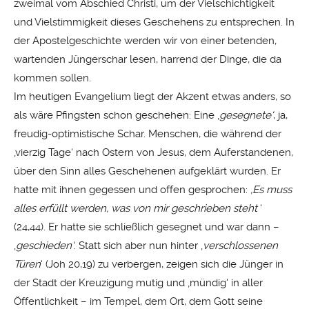
zweimal vom Abschied Christi, um der Vielschichtigkeit
und Vielstimmigkeit dieses Geschehens zu entsprechen. In
der Apostelgeschichte werden wir von einer betenden,
wartenden Jüngerschar lesen, harrend der Dinge, die da
kommen sollen.
Im heutigen Evangelium liegt der Akzent etwas anders, so
als wäre Pfingsten schon geschehen: Eine ‚
gesegnete‘
, ja,
freudig-optimistische Schar. Menschen, die während der
‚vierzig Tage‘ nach Ostern von Jesus, dem Auferstandenen,
über den Sinn alles Geschehenen aufgeklärt wurden. Er
hatte mit ihnen gegessen und offen gesprochen:
‚Es muss
alles erfüllt werden, was von mir
geschrieben steht
‘
(24,44). Er hatte sie schließlich gesegnet und war dann –
‚
geschieden‘
. Statt sich aber nun hinter ‚
verschlossenen
Türen
‘ (Joh 20,19) zu verbergen, zeigen sich die Jünger in
der Stadt der Kreuzigung mutig und ‚mündig‘ in aller
Öffentlichkeit – im Tempel, dem Ort, dem Gott seine