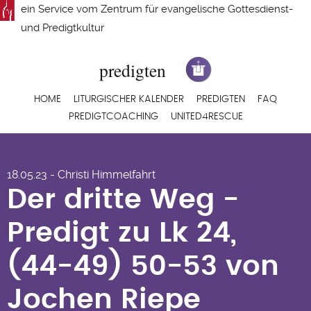
Direkt
ein Service vom
Zentrum für evangelische Gottesdienst-
zum
und Predigtkultur
Inhalt
Hauptnavigation
HOME
LITURGISCHER KALENDER
PREDIGTEN
FAQ
PREDIGTCOACHING
UNITED4RESCUE
Der dritte Weg -
18.05.23 - Christi Himmelfahrt
Predigt zu Lk 24, (44-
Der dritte Weg -
49) 50-53 von
Predigt zu Lk 24,
Jochen Riepe
(44-49) 50-53 von
Jochen Riepe