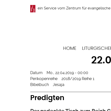
Direkt
ein Service vom
Zentrum für evangelische 
zum
Inhalt
Hauptnavigation
HOME
LITURGISCHE
22.
Datum
Mo., 22.04.2019 - 00:00
Perikopenreihe
2018/2019 Reihe 1
Bibelbuch
Jesaja
Predigten
Der gedeckte Tisch zum Reich Go