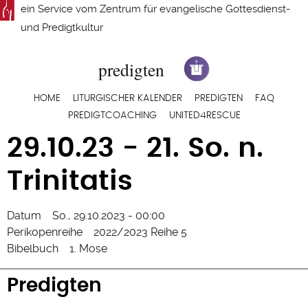
Direkt
ein Service vom
Zentrum für evangelische Gottesdienst-
zum
und Predigtkultur
Inhalt
Hauptnavigation
HOME
LITURGISCHER KALENDER
PREDIGTEN
FAQ
PREDIGTCOACHING
UNITED4RESCUE
29.10.23 - 21. So. n.
Trinitatis
Datum
So., 29.10.2023 - 00:00
Perikopenreihe
2022/2023 Reihe 5
Bibelbuch
1. Mose
Predigten