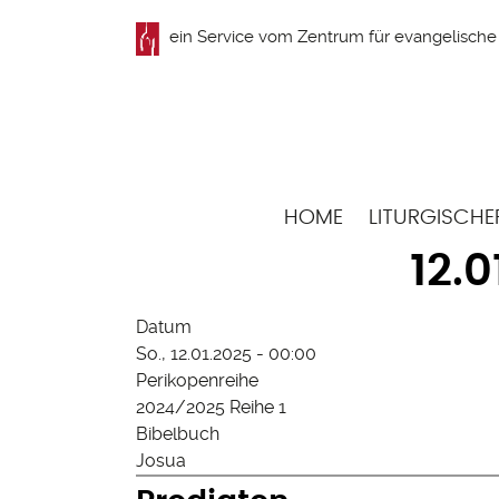
Direkt
ein Service vom
Zentrum für evangelische 
zum
Inhalt
Hauptnavigation
HOME
LITURGISCHE
12.
Datum
So., 12.01.2025 - 00:00
Perikopenreihe
2024/2025 Reihe 1
Bibelbuch
Josua