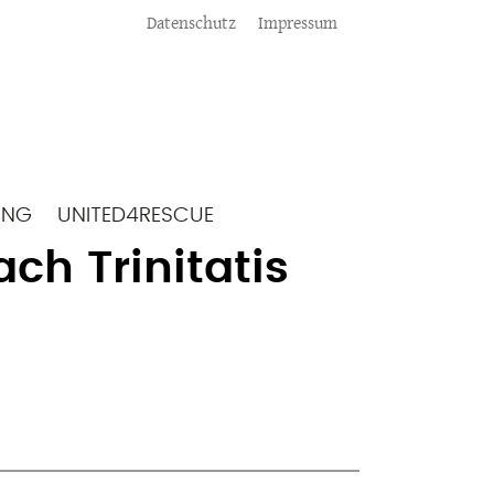
Meta
Datenschutz
Impressum
ING
UNITED4RESCUE
ach Trinitatis