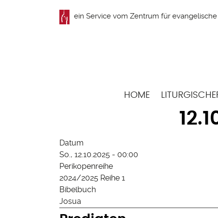
Direkt
ein Service vom
Zentrum für evangelische 
zum
Inhalt
Hauptnavigation
HOME
LITURGISCHE
12.1
Datum
So., 12.10.2025 - 00:00
Perikopenreihe
2024/2025 Reihe 1
Bibelbuch
Josua