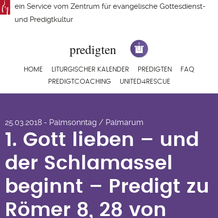
Direkt
ein Service vom
Zentrum für evangelische Gottesdienst-
zum
und Predigtkultur
Inhalt
Hauptnavigation
HOME
LITURGISCHER KALENDER
PREDIGTEN
FAQ
PREDIGTCOACHING
UNITED4RESCUE
1. Gott lieben – und
25.03.2018 - Palmsonntag / Palmarum
der Schlamassel
1. Gott lieben – und
beginnt – Predigt zu
der Schlamassel
Römer 8, 28 von
beginnt – Predigt zu
Frank Hiddemann
Römer 8, 28 von