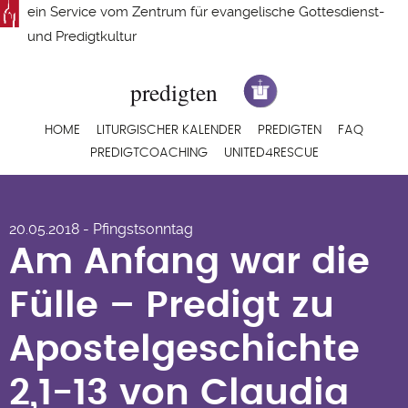
Direkt
ein Service vom
Zentrum für evangelische Gottesdienst-
zum
und Predigtkultur
Inhalt
Hauptnavigation
HOME
LITURGISCHER KALENDER
PREDIGTEN
FAQ
PREDIGTCOACHING
UNITED4RESCUE
Am Anfang war die
20.05.2018 - Pfingstsonntag
Fülle – Predigt zu
Am Anfang war die
Apostelgeschichte
Fülle – Predigt zu
2,1-13 von Claudia
Apostelgeschichte
Jahnel
2,1-13 von Claudia