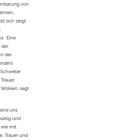
fenbarung von
fatmen,
tt sich zeigt.
l
nd. Eine
 der
In der
anders
er Schwebe
Trauer,
 Wolken, sagt
sind uns
hselig und
 wie mit
e, Trauer und