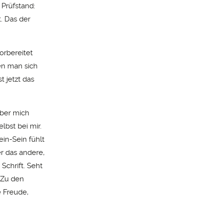
 Prüfstand:
. Das der
vorbereitet
en man sich
t jetzt das
über mich
lbst bei mir.
ein-Sein fühlt
er das andere,
Schrift. Seht
! Zu den
e Freude,