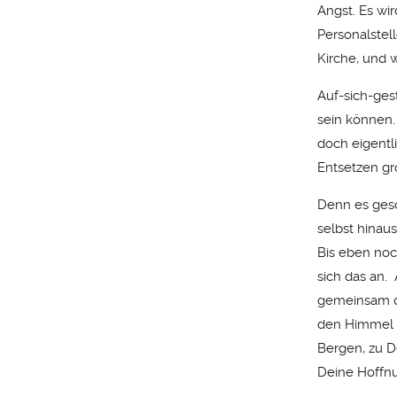
Angst. Es wi
Personalstel
Kirche, und w
Auf-sich-gest
sein können.
doch eigentli
Entsetzen gr
Denn es gesc
selbst hinau
Bis eben noch
sich das an.
gemeinsam od
den Himmel an
Bergen, zu D
Deine Hoffnu