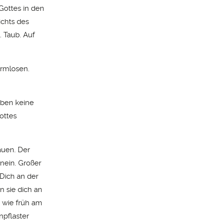
 Gottes in den
ichts des
. Taub. Auf
armlosen.
taben keine
ottes
auen. Der
nein. Großer
Dich an der
n sie dich an
 wie früh am
npflaster