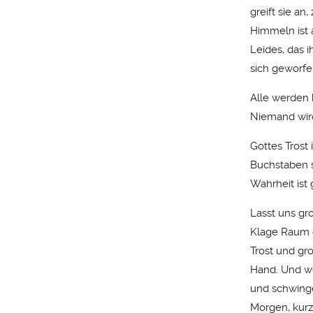
greift sie an
Himmeln ist 
Leides, das i
sich geworfe
Alle werden 
Niemand wird
Gottes Trost 
Buchstaben s
Wahrheit ist 
Lasst uns gr
Klage Raum g
Trost und gr
Hand. Und we
und schwinge
Morgen, kurz