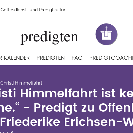
Gottesdienst- und Predigtkultur
R KALENDER
PREDIGTEN
FAQ
PREDIGTCOACH
isti Himmelfahrt ist k
 Christi Himmelfahrt
che.“ - Predigt zu Off
isti Himmelfahrt ist ke
 Friederike Erichsen
he.“ - Predigt zu Offe
Friederike Erichsen-
g
1,4-8