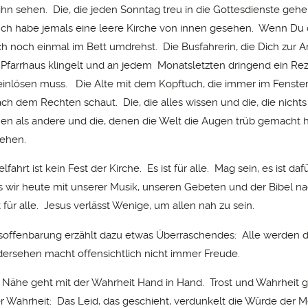
ihn sehen. Die, die jeden Sonntag treu in die Gottesdienste ge
Ich habe jemals eine leere Kirche von innen gesehen. Wenn Du 
h noch einmal im Bett umdrehst. Die Busfahrerin, die Dich zur Ar
 Pfarrhaus klingelt und an jedem Monatsletzten dringend ein Rez
einlösen muss. Die Alte mit dem Kopftuch, die immer im Fenster 
ach dem Rechten schaut. Die, die alles wissen und die, die nichts
en als andere und die, denen die Welt die Augen trüb gemacht h
sehen.
lfahrt ist kein Fest der Kirche. Es ist für alle. Mag sein, es ist daf
s wir heute mit unserer Musik, unseren Gebeten und der Bibel n
 für alle. Jesus verlässt Wenige, um allen nah zu sein.
offenbarung erzählt dazu etwas Überraschendes: Alle werden 
ersehen macht offensichtlich nicht immer Freude.
r Nähe geht mit der Wahrheit Hand in Hand. Trost und Wahrheit 
 Wahrheit: Das Leid, das geschieht, verdunkelt die Würde der 