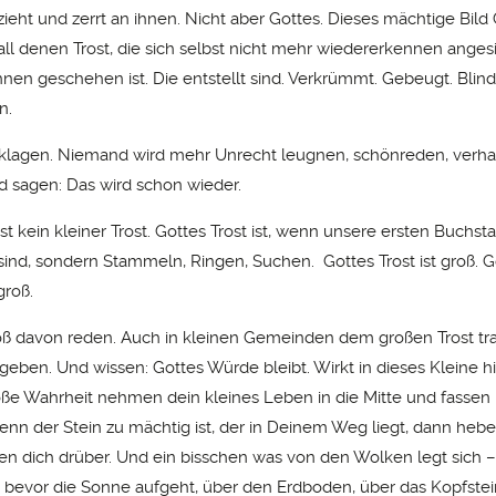
, zieht und zerrt an ihnen. Nicht aber Gottes. Dieses mächtige Bild
all denen Trost, die sich selbst nicht mehr wiedererkennen anges
hnen geschehen ist. Die entstellt sind. Verkrümmt. Gebeugt. Blind
n.
klagen. Niemand wird mehr Unrecht leugnen, schönreden, verh
 sagen: Das wird schon wieder.
ist kein kleiner Trost. Gottes Trost ist, wenn unsere ersten Buchs
ind, sondern Stammeln, Ringen, Suchen. Gottes Trost ist groß. G
groß.
oß davon reden. Auch in kleinen Gemeinden dem großen Trost tr
eben. Und wissen: Gottes Würde bleibt. Wirkt in dieses Kleine hi
oße Wahrheit nehmen dein kleines Leben in die Mitte und fassen 
nn der Stein zu mächtig ist, der in Deinem Weg liegt, dann hebe
n dich drüber. Und ein bisschen was von den Wolken legt sich –
 bevor die Sonne aufgeht, über den Erdboden, über das Kopfstei