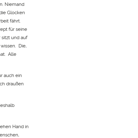
hen. Niemand
die Glocken
beit fährt.
ept für seine
sitzt und auf
 wissen. Die,
at. Alle
ür auch ein
ach draußen
deshalb
gehen Hand in
Menschen,