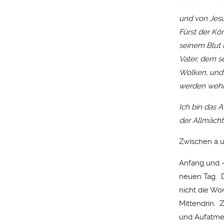
und von Jesu
Fürst der Kö
seinem Blut 
Vater, dem s
Wolken, und 
werden wehk
Ich bin das A
der Allmächt
Zwischen a u
Anfang und -
neuen Tag. D
nicht die Wor
Mittendrin.
und Aufatmen