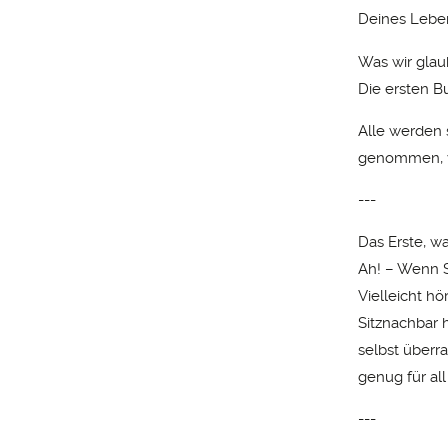
Deines Leben
Was wir glau
Die ersten B
Alle werden 
genommen, v
---
Das Erste, w
Ah! – Wenn S
Vielleicht hör
Sitznachbar h
selbst überr
genug für al
---