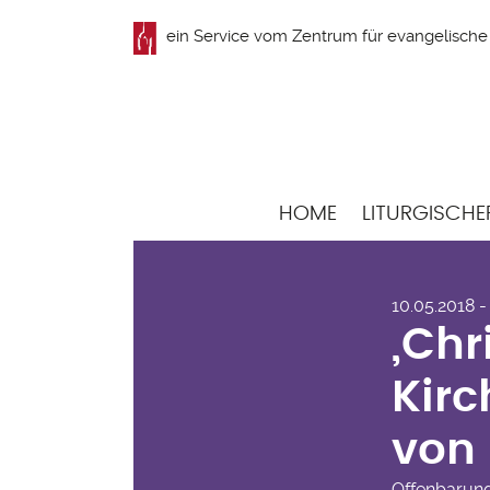
Direkt
ein Service vom
Zentrum für evangelische 
zum
Inhalt
Hauptnavigation
HOME
LITURGISCHE
„Chr
10.05.2018 -
Kir
„Chr
von
Kirc
von 
Offenbarun