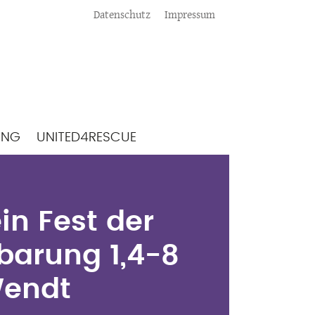
Meta
Datenschutz
Impressum
ING
UNITED4RESCUE
ein Fest der
enbarung 1,4-8
in Fest der
-Wendt
nbarung 1,4-8
Wendt