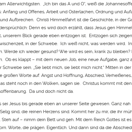
 am Allerwichtigsten. „Ich bin das A und O“, weiß die Johannesof
n’s: Anfang und Offenes, Arbeit und Osterlachen, Ordnung und Au
und Aufbrechen. Christi Himmelfahrt ist die Geschichte, in der Go
idersprüchlich: Denn es wird doch erzählt, dass Jesus gen Himme
, unserem Blick gerade eben entzogen ist. Entzogen sich zeige
ischenzeit, in der Schwebe. Ich weiß nicht, was werden wird. In
. Werde ich wieder gesund? Wie wird es sein, krank zu bleiben? 
. Ob es klappt – mit dem neuen Job, eine neue Aufgabe, ganz 
 Schwebe sein. „Sie liebt mich, sie liebt mich nicht.“ Mitten in d
e großen Worte auf: Angst und Hoffnung, Abschied, Verheißenes, 
as steht noch in den Wolken, sagen sie. Christus kommt mit den
offenbarung. Da und doch nicht da.
ls sei Jesus bis gerade eben an unserer Seite gewesen. Ganz nah 
Selig sind, die reinen Herzens sind. Kommt her zu mir, die ihr mü
. Steh auf – nimm dein Bett und geh. Mit dem Reich Gottes ist es
rn. Worte, die prägen. Eigentlich. Und dann sind da die Abschied