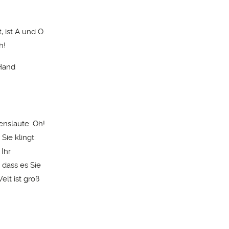
, ist A und O.
h!
 Hand
enslaute: Oh!
ie klingt:
 Ihr
o dass es Sie
elt ist groß