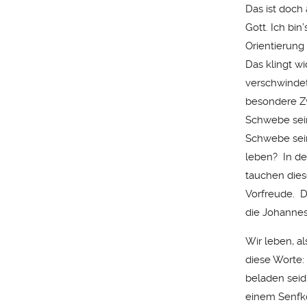
Das ist doch
Gott. Ich bi
Orientierung 
Das klingt w
verschwindet
besondere Zw
Schwebe sein
Schwebe sein
leben? In der
tauchen dies
Vorfreude. D
die Johannes
Wir leben, a
diese Worte: 
beladen seid
einem Senfko