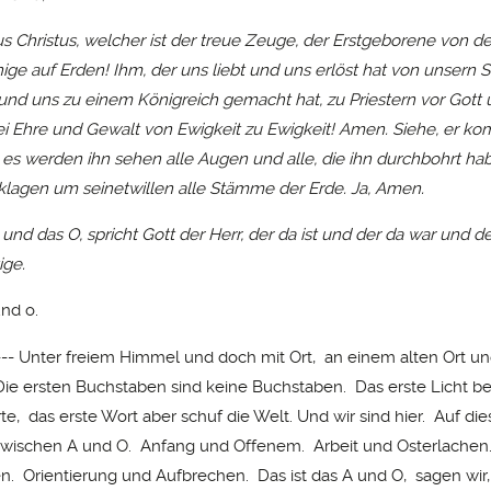
s Christus, welcher ist der treue Zeuge, der Erstgeborene von d
nige auf Erden! Ihm, der uns liebt und uns erlöst hat von unsern
und uns zu einem Königreich gemacht hat, zu Priestern vor Gott
ei Ehre und Gewalt von Ewigkeit zu Ewigkeit! Amen. Siehe, er k
es werden ihn sehen alle Augen und alle, die ihn durchbohrt ha
lagen um seinetwillen alle Stämme der Erde. Ja, Amen.
 und das O, spricht Gott der Herr, der da ist und der da war und 
ige.
nd o.
-- Unter freiem Himmel und doch mit Ort, an einem alten Ort u
ie ersten Buchstaben sind keine Buchstaben. Das erste Licht b
te, das erste Wort aber schuf die Welt. Und wir sind hier. Auf die
 Zwischen A und O. Anfang und Offenem. Arbeit und Osterlache
. Orientierung und Aufbrechen. Das ist das A und O, sagen wir