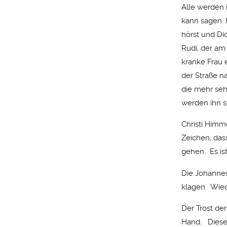
Alle werden 
kann sagen: 
hörst und Dic
Rudi, der am
kranke Frau 
der Straße n
die mehr seh
werden ihn 
Christi Himme
Zeichen, das
gehen. Es ist
Die Johannes
klagen. Wied
Der Trost de
Hand. Dieser