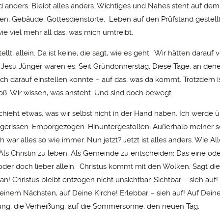
rd anders. Bleibt alles anders. Wichtiges und Nahes steht auf dem
len, Gebäude, Gottesdienstorte. Leben auf den Prüfstand gestellt
ie viel mehr all das, was mich umtreibt.
ellt, allein. Da ist keine, die sagt, wie es geht. Wir hätten darauf 
 Jesu Jünger waren es. Seit Gründonnerstag. Diese Tage, an den
ch darauf einstellen könnte – auf das, was da kommt. Trotzdem is
oß. Wir wissen, was ansteht. Und sind doch bewegt.
hieht etwas, was wir selbst nicht in der Hand haben. Ich werde 
sgerissen. Emporgezogen. Hinuntergestoßen. Außerhalb meiner se
 war alles so wie immer. Nun jetzt? Jetzt ist alles anders. Wie All
 Als Christin zu leben. Als Gemeinde zu entscheiden: Das eine od
er doch lieber allein. Christus kommt mit den Wolken. Sagt die 
! Christus bleibt entzogen nicht unsichtbar. Sichtbar – sieh auf
einem Nächsten, auf Deine Kirche! Erlebbar – sieh auf! Auf Dein
ng, die Verheißung, auf die Sommersonne, den neuen Tag.