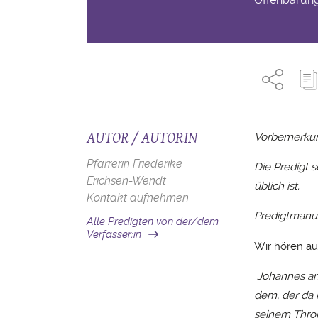
AUTOR / AUTORIN
Vorbemerku
Pfarrerin Friederike
Die Predigt s
Erichsen-Wendt
üblich ist.
Kontakt aufnehmen
Predigtmanus
Alle Predigten von der/dem
Verfasser:in
Wir hören au
Johannes an
dem, der da 
seinem Thron