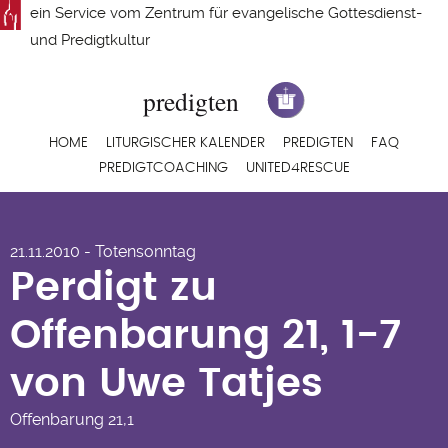
Direkt
ein Service vom
Zentrum für evangelische Gottesdienst-
zum
und Predigtkultur
Inhalt
Hauptnavigation
HOME
LITURGISCHER KALENDER
PREDIGTEN
FAQ
PREDIGTCOACHING
UNITED4RESCUE
Perdigt zu
21.11.2010 - Totensonntag
Offenbarung 21, 1-7
Perdigt zu
von Uwe Tatjes
Offenbarung 21, 1-7
von Uwe Tatjes
Offenbarung
21,1