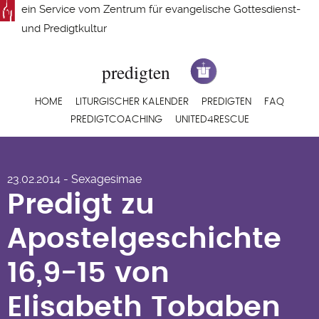
Direkt
ein Service vom
Zentrum für evangelische Gottesdienst-
zum
und Predigtkultur
Inhalt
Hauptnavigation
HOME
LITURGISCHER KALENDER
PREDIGTEN
FAQ
PREDIGTCOACHING
UNITED4RESCUE
Predigt zu
23.02.2014 - Sexagesimae
Apostelgeschichte
Predigt zu
16,9-15 von Elisabeth
Apostelgeschichte
Tobaben
16,9-15 von
Elisabeth Tobaben