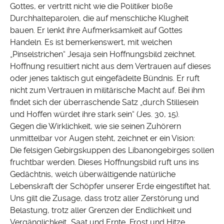
Gottes, er vertritt nicht wie die Politiker bloße
Durchhalteparolen, die auf menschliche Klugheit
bauen. Er lenkt ihre Aufmerksamkeit auf Gottes
Handeln. Es ist bemerkenswert, mit welchen
„Pinselstrichen“ Jesaja sein Hoffnungsbild zeichnet.
Hoffnung resultiert nicht aus dem Vertrauen auf dieses
oder jenes taktisch gut eingefädelte Bündnis. Er ruft
nicht zum Vertrauen in militärische Macht auf. Bei ihm
findet sich der überraschende Satz „durch Stillesein
und Hoffen würdet ihre stark sein“ (Jes. 30, 15).
Gegen die Wirklichkeit, wie sie seinen Zuhörern
unmittelbar vor Augen steht, zeichnet er ein Vision:
Die felsigen Gebirgskuppen des Libanongebirges sollen
fruchtbar werden. Dieses Hoffnungsbild ruft uns ins
Gedächtnis, welch überwältigende natürliche
Lebenskraft der Schöpfer unserer Erde eingestiftet hat.
Uns gilt die Zusage, dass trotz aller Zerstörung und
Belastung, trotz aller Grenzen der Endlichkeit und
Vergänglichkeit „Saat und Ernte, Frost und Hitze,