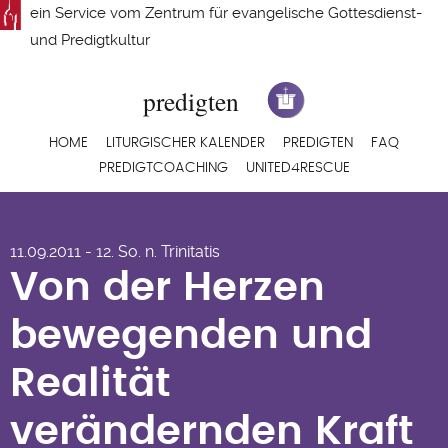
Direkt
ein Service vom
Zentrum für evangelische Gottesdienst-
zum
und Predigtkultur
Inhalt
Hauptnavigation
HOME
LITURGISCHER KALENDER
PREDIGTEN
FAQ
PREDIGTCOACHING
UNITED4RESCUE
Von der Herzen
11.09.2011 - 12. So. n. Trinitatis
bewegenden und
Von der Herzen
Realität
bewegenden und
verändernden Kraft
Realität
der Hoffnung auf
verändernden Kraft