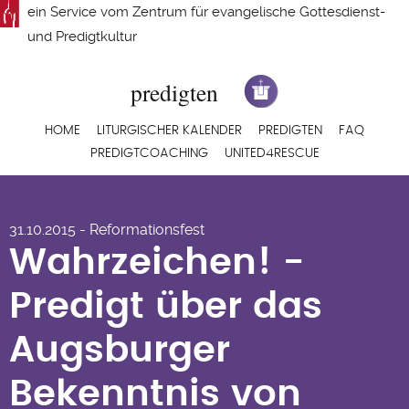
Direkt
ein Service vom
Zentrum für evangelische Gottesdienst-
zum
und Predigtkultur
Inhalt
Hauptnavigation
HOME
LITURGISCHER KALENDER
PREDIGTEN
FAQ
PREDIGTCOACHING
UNITED4RESCUE
Wahrzeichen! -
31.10.2015 - Reformationsfest
Predigt über das
Wahrzeichen! -
Augsburger
Predigt über das
Bekenntnis von
Augsburger
Christian Bogislav
Bekenntnis von