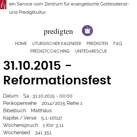
Direkt
ein Service vom
Zentrum für evangelische Gottesdienst-
zum
und Predigtkultur
Inhalt
Hauptnavigation
HOME
LITURGISCHER KALENDER
PREDIGTEN
FAQ
PREDIGTCOACHING
UNITED4RESCUE
31.10.2015 -
Reformationsfest
Datum
Sa., 31.10.2015 - 00:00
Perikopenreihe
2014/2015 Reihe 1
Bibelbuch
Matthäus
Kapitel / Verse
5,1-10(12)
Wochenspruch
1 Kor 3,11
Wochenlied
341 351