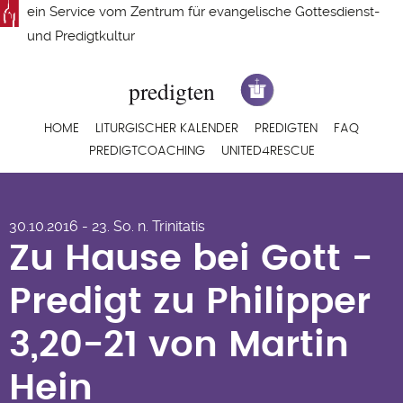
Direkt
ein Service vom
Zentrum für evangelische Gottesdienst-
zum
und Predigtkultur
Inhalt
Hauptnavigation
HOME
LITURGISCHER KALENDER
PREDIGTEN
FAQ
PREDIGTCOACHING
UNITED4RESCUE
Zu Hause bei Gott -
30.10.2016 - 23. So. n. Trinitatis
Predigt zu Philipper
Zu Hause bei Gott -
3,20-21 von Martin
Predigt zu Philipper
Hein
3,20-21 von Martin
Hein