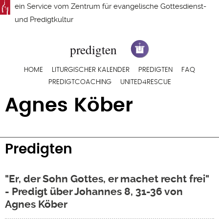
Direkt
ein Service vom
Zentrum für evangelische Gottesdienst-
zum
und Predigtkultur
Inhalt
Hauptnavigation
HOME
LITURGISCHER KALENDER
PREDIGTEN
FAQ
PREDIGTCOACHING
UNITED4RESCUE
Agnes Köber
Predigten
"Er, der Sohn Gottes, er machet recht frei"
- Predigt über Johannes 8, 31-36 von
Agnes Köber