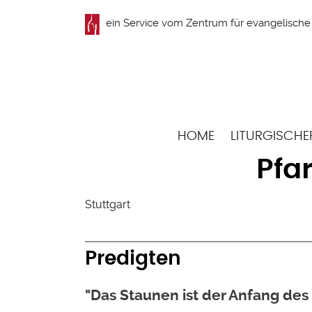
Direkt
ein Service vom
Zentrum für evangelische 
zum
Inhalt
Hauptnavigation
HOME
LITURGISCHE
Pfar
Stuttgart
Predigten
"Das Staunen ist der Anfang des 