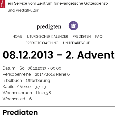
Direkt
ein Service vom
Zentrum für evangelische Gottesdienst-
zum
und Predigtkultur
Inhalt
Hauptnavigation
HOME
LITURGISCHER KALENDER
PREDIGTEN
FAQ
PREDIGTCOACHING
UNITED4RESCUE
08.12.2013 - 2. Advent
Datum
So., 08.12.2013 - 00:00
Perikopenreihe
2013/2014 Reihe 6
Bibelbuch
Offenbarung
Kapitel / Verse
3,7-13
Wochenspruch
Lk 21,38
Wochenlied
6
Predigten