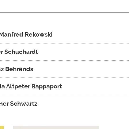
n Manfred Rekowski
er Schuchardt
inz Behrends
rda Altpeter Rappaport
rner Schwartz