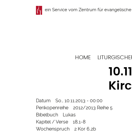
Direkt
ein Service vom
Zentrum für evangelische 
zum
Inhalt
Hauptnavigation
HOME
LITURGISCHE
10.1
Kir
Datum
So., 10.11.2013 - 00:00
Perikopenreihe
2012/2013 Reihe 5
Bibelbuch
Lukas
Kapitel / Verse
18,1-8
Wochenspruch
2 Kor 6,2b