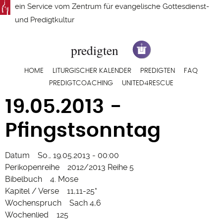
Direkt
ein Service vom
Zentrum für evangelische Gottesdienst-
zum
und Predigtkultur
Inhalt
Hauptnavigation
HOME
LITURGISCHER KALENDER
PREDIGTEN
FAQ
PREDIGTCOACHING
UNITED4RESCUE
19.05.2013 -
Pfingstsonntag
Datum
So., 19.05.2013 - 00:00
Perikopenreihe
2012/2013 Reihe 5
Bibelbuch
4. Mose
Kapitel / Verse
11,11-25*
Wochenspruch
Sach 4,6
Wochenlied
125