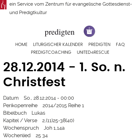
Direkt
ein Service vom
Zentrum für evangelische Gottesdienst-
zum
und Predigtkultur
Inhalt
Hauptnavigation
HOME
LITURGISCHER KALENDER
PREDIGTEN
FAQ
PREDIGTCOACHING
UNITED4RESCUE
28.12.2014 - 1. So. n.
Christfest
Datum
So., 28.12.2014 - 00:00
Perikopenreihe
2014/2015 Reihe 1
Bibelbuch
Lukas
Kapitel / Verse
2,(11)25-38(40)
Wochenspruch
Joh 1,14a
Wochenlied
25 34