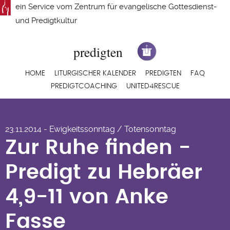
Direkt
ein Service vom
Zentrum für evangelische Gottesdienst-
zum
und Predigtkultur
Inhalt
Hauptnavigation
HOME
LITURGISCHER KALENDER
PREDIGTEN
FAQ
PREDIGTCOACHING
UNITED4RESCUE
Zur Ruhe finden -
23.11.2014 - Ewigkeitssonntag / Totensonntag
Predigt zu Hebräer
Zur Ruhe finden -
4,9-11 von Anke
Predigt zu Hebräer
Fasse
4,9-11 von Anke
Fasse