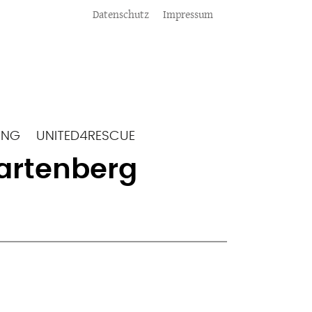
Meta
Datenschutz
Impressum
ING
UNITED4RESCUE
Wartenberg