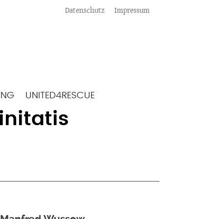
Meta
Datenschutz
Impressum
ING
UNITED4RESCUE
initatis
on Manfred Wussow