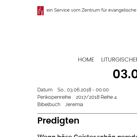
Direkt
ein Service vom
Zentrum für evangelische 
zum
Inhalt
Hauptnavigation
HOME
LITURGISCHE
03.0
Datum
So., 03.06.2018 - 00:00
Perikopenreihe
2017/2018 Reihe 4
Bibelbuch
Jeremia
Predigten
Wenn böse Geister schön gerede