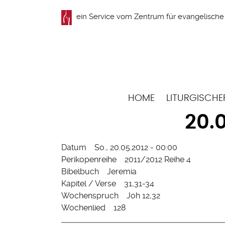
Direkt
ein Service vom
Zentrum für evangelische 
zum
Inhalt
Hauptnavigation
HOME
LITURGISCHE
20.
Datum
So., 20.05.2012 - 00:00
Perikopenreihe
2011/2012 Reihe 4
Bibelbuch
Jeremia
Kapitel / Verse
31,31-34
Wochenspruch
Joh 12,32
Wochenlied
128