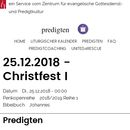
Direkt
ein Service vom
Zentrum für evangelische Gottesdienst-
zum
und Predigtkultur
Inhalt
Hauptnavigation
HOME
LITURGISCHER KALENDER
PREDIGTEN
FAQ
PREDIGTCOACHING
UNITED4RESCUE
25.12.2018 -
Christfest I
Datum
Di., 25.12.2018 - 00:00
Perikopenreihe
2018/2019 Reihe 1
Bibelbuch
Johannes
Predigten