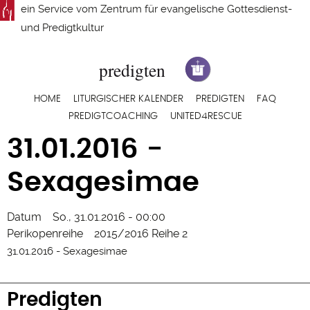
Direkt
ein Service vom
Zentrum für evangelische Gottesdienst-
zum
und Predigtkultur
Inhalt
Hauptnavigation
HOME
LITURGISCHER KALENDER
PREDIGTEN
FAQ
PREDIGTCOACHING
UNITED4RESCUE
31.01.2016 -
Sexagesimae
Datum
So., 31.01.2016 - 00:00
Perikopenreihe
2015/2016 Reihe 2
31.01.2016 - Sexagesimae
Predigten