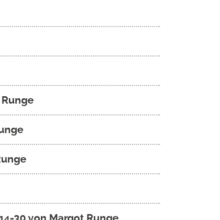
t Runge
Runge
 Runge
,14-30 von Margot Runge