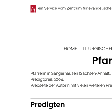
Direkt
ein Service vom
Zentrum für evangelische 
zum
Inhalt
Hauptnavigation
HOME
LITURGISCHE
Pfa
Pfarrerin in Sangerhausen (Sachsen-Anhalt);
Predigtpreis 2004;
Webseite der Autorin mit vielen weiteren 
Predigten