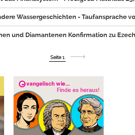
andere Wassergeschichten - Taufansprache v
enen und Diamantenen Konfirmation zu Ezechie
Seite 1