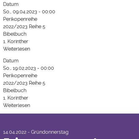
09.04.23 - Ostersonntag
Datum
-
So., 09.04.2023 - 00:00
Pfingstsonntag
Perikopenreihe
2022/2023 Reihe 5
Bibelbuch
1. Korinther
Weiterlesen
über
19.02.23 - Estomihi
09.04.23
Datum
-
So., 19.02.2023 - 00:00
Ostersonntag
Perikopenreihe
2022/2023 Reihe 5
Bibelbuch
1. Korinther
Weiterlesen
über
Erinnerungsorte - Predigt zu
19.02.23
-
1Kor 10,16-17 von Christian
Estomihi
14.04.2022 - Gründonnerstag
Boerger