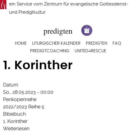
Direkt
ein Service vom
Zentrum für evangelische Gottesdienst-
zum
und Predigtkultur
Inhalt
Hauptnavigation
HOME
LITURGISCHER KALENDER
PREDIGTEN
FAQ
PREDIGTCOACHING
UNITED4RESCUE
1. Korinther
28.05.23 - Pfingstsonntag
Datum
So., 28.05.2023 - 00:00
Perikopenreihe
2022/2023 Reihe 5
Bibelbuch
1. Korinther
Weiterlesen
über
28.05.23