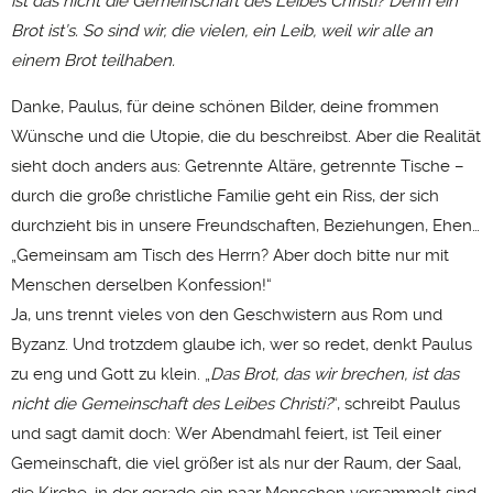
ist das nicht die Gemeinschaft des Leibes Christi? Denn ein
Brot ist’s. So sind wir, die vielen, ein Leib, weil wir alle an
einem Brot teilhaben.
Danke, Paulus, für deine schönen Bilder, deine frommen
Wünsche und die Utopie, die du beschreibst. Aber die Realität
sieht doch anders aus: Getrennte Altäre, getrennte Tische –
durch die große christliche Familie geht ein Riss, der sich
durchzieht bis in unsere Freundschaften, Beziehungen, Ehen…
„Gemeinsam am Tisch des Herrn? Aber doch bitte nur mit
Menschen derselben Konfession!“
Ja, uns trennt vieles von den Geschwistern aus Rom und
Byzanz. Und trotzdem glaube ich, wer so redet, denkt Paulus
zu eng und Gott zu klein. „
Das Brot, das wir brechen, ist das
nicht die Gemeinschaft des Leibes Christi?
“, schreibt Paulus
und sagt damit doch:
Wer Abendmahl feiert, ist Teil einer
Gemeinschaft, die viel größer ist als nur der Raum, der Saal,
die Kirche, in der gerade ein paar Menschen versammelt sind.