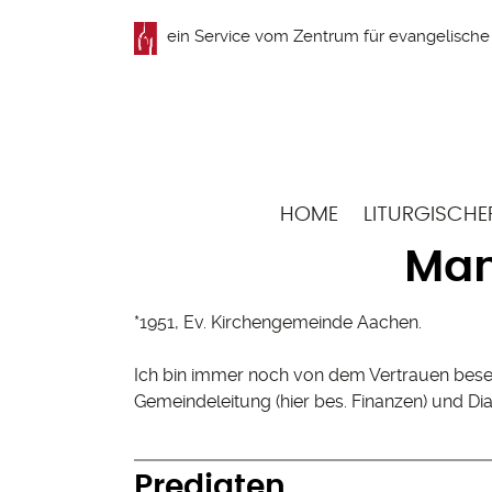
Direkt
ein Service vom
Zentrum für evangelische 
zum
Inhalt
Hauptnavigation
HOME
LITURGISCHE
Man
*1951, Ev. Kirchengemeinde Aachen.
Ich bin immer noch von dem Vertrauen beseel
Gemeindeleitung (hier bes. Finanzen) und D
Predigten