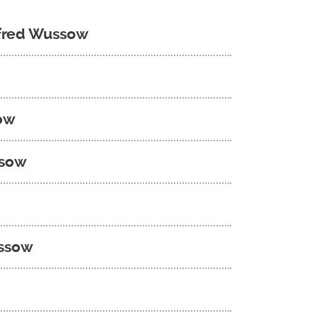
anfred Wussow
sow
ssow
ussow