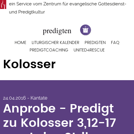
Direkt
ein Service vom
Zentrum für evangelische Gottesdienst-
zum
und Predigtkultur
Inhalt
Hauptnavigation
HOME
LITURGISCHER KALENDER
PREDIGTEN
FAQ
PREDIGTCOACHING
UNITED4RESCUE
Kolosser
Anprobe - Predigt zu Kolosser
3,12-17 von Luise Stribrny de
24.04.2016 - Kantate
Estrada
Anprobe - Predigt
zu Kolosser 3,12-17