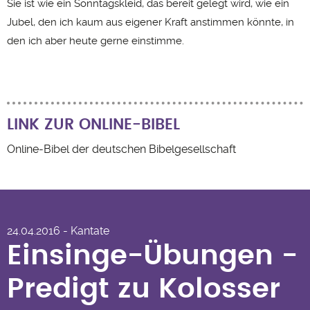
Sie ist wie ein Sonntagskleid, das bereit gelegt wird, wie ein
Jubel, den ich kaum aus eigener Kraft anstimmen könnte, in
den ich aber heute gerne einstimme.
LINK ZUR ONLINE-BIBEL
Online-Bibel der deutschen Bibelgesellschaft
Einsinge-Übungen - Predigt
zu Kolosser 3,12-17 von
24.04.2016 - Kantate
Katharina Wiefel-Jenner
Einsinge-Übungen -
Predigt zu Kolosser