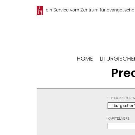
Direkt
ein Service vom
Zentrum für evangelische 
zum
Inhalt
Hauptnavigation
HOME
LITURGISCHE
Pre
LITURGISCHER T
KAPITEL,VERS