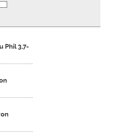
 Phil 3,7-
von
von