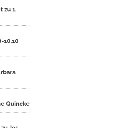
t zu 1.
6-10,10
arbara
ane Quincke
 zu Jes