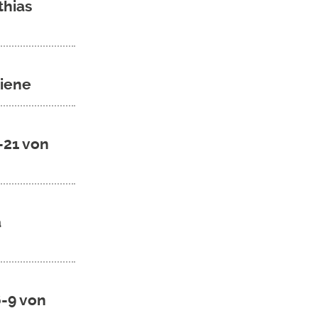
thias
Kiene
1-21 von
a
6-9 von