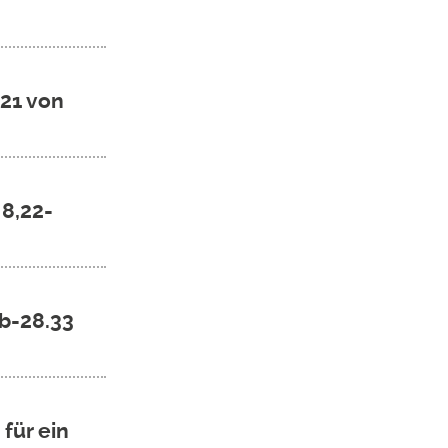
21 von
 8,22-
3b-28.33
für ein